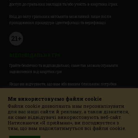
доступ до гральних закладів та/або участь в азартних іграх.
Вхід до залу гральних автоматів можливий лише після
проходження процедури ідентифікації та верифікації.
ВІДПОВІДАЛЬНА ГРА
Грайте безпечно та відповідально, саме так можна отримати
задоволення від азартної гри.
Якщо ви відчуваєте, що вам або вашим близьким потрібна
допомога, інформація чи порада про відповідальну гру, будь
ласка, звертайтесь на гарячу лінію 0 (800) 50 51 51.
Ми використовуємо файли cookie
Файли cookie дозволяють нам персоналізувати
для вас наші сайти й рекламу, а також дізнатися,
як саме відвідувачі використовують веб-сайт.
Ліцензія на провадження діяльності з організації та проведення азартних ігор в
Натискаючи «Я приймаю», ви погоджуєтеся з
залах гральних автоматів від 14.12.2021 / від 31.10.2024
тим, що вам надсилатимуться всі файли cookie.
Рішення Комісії з регулювання азартних ігор та лотерей про видачу ліцензії №
810 від 06.12.2021 / № 491 від 15.10.2024