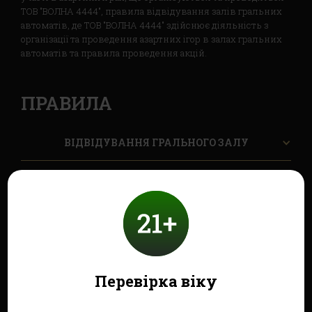
ТОВ "ВОЛНА 4444", правила відвідування залів гральних
автоматів, де ТОВ "ВОЛНА 4444" здійснює діяльність з
організації та проведення азартних ігор в залах гральних
автоматів та правила проведення акцій.
ПРАВИЛА
ВІДВІДУВАННЯ ГРАЛЬНОГО ЗАЛУ
УЧАСТЬ В АЗАРТНИХ ІГРАХ
ОБРОБКА ПЕРСОНАЛЬНИХ ДАНИХ
Перевірка віку
КОРИСНІ ПОСИЛАННЯ